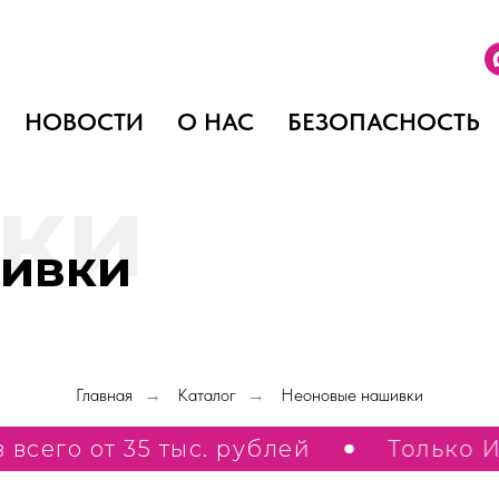
НОВОСТИ
О НАС
БЕЗОПАСНОСТЬ
ки
ивки
Главная
Каталог
Неоновые нашивки
→
→
каз всего от 35 тыс. рублей
Тол