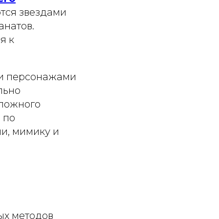
ются звездами
анатов.
я к
ми персонажами
льно
сложного
 по
и, мимику и
ых методов