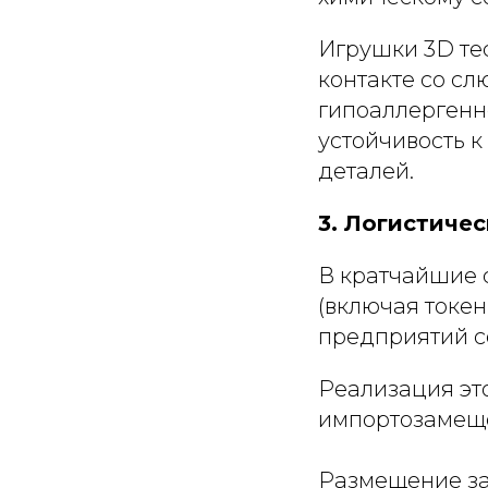
Игрушки 3D те
контакте со сл
гипоаллергенн
устойчивость к
деталей.
3. Логистиче
В кратчайшие 
(включая токен
предприятий се
Реализация эт
импортозамеще
Размещение за