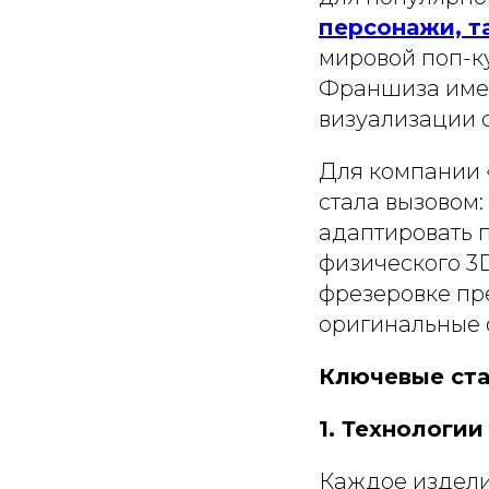
персонажи, та
мировой поп-к
Франшиза име
визуализации с
Для компании 
стала вызовом
адаптировать 
физического 3
фрезеровке пр
оригинальные 
Ключевые ста
1. Технологи
Каждое издели