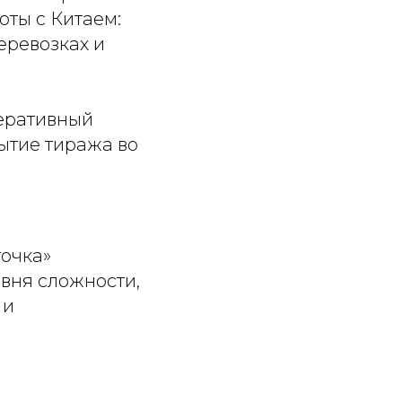
оты с Китаем:
еревозках и
еративный
ытие тиража во
точка»
вня сложности,
 и