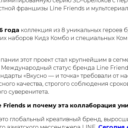
 лимитированную серию 3D-брелоков с пе
стной франшизы Line Friends и мультсериа
26 года
коллекция из 8 уникальных героев 
ских наборов Кидз Комбо и специальных Ко
пании этот проект стал крупнейшим в сегм
 Международный статус бренда Line Friend
ндарты «Вкусно — и точка» требовали от на
ного качества, строгого соблюдения сроко
го суверенитета.
e Friends и почему эта коллаборация ун
 это глобальный креативный бренд, выросш
го азиатского мессенджера LINE.
Сегодня 