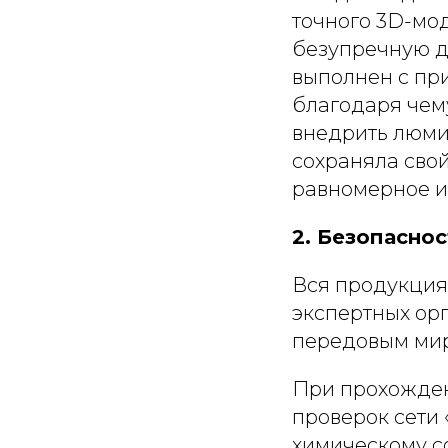
точного 3D-мо
безупречную д
выполнен с пр
благодаря чему
внедрить люми
сохраняла свой
равномерное и 
2. Безопасно
Вся продукция
экспертных орг
передовым мир
При прохожден
проверок сети 
химическому с