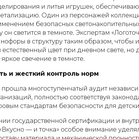
делирования и литья игрушек, обеспечива
етализацию. Один из персонажей коллекц
именением безопасных светонакопительных
 он светится в темноте. Экспертам «Логото
нофоры в структуру таким образом, чтобы 
 естественный цвет при дневном свете, но 
яркое свечение в темноте.
сть и жесткий контроль норм
 прошла многоступенчатый аудит независ
анизаций, полностью соответствуя законод
овым стандартам безопасности для детских
ии государственной сертификации и внут
«Вкусно — и точка» особое внимание уделя
оставу материала и механической прочност