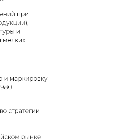
лений при
одукции),
туры и
я мелких
о и маркировку
 980
во стратегии
ийском рынке