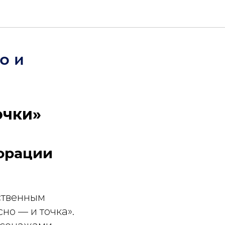
о и
очки»
орации
ственным
о — и точка».