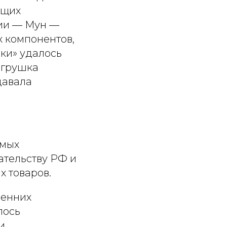
ющих
ии — Мун —
 компонентов,
чки» удалось
игрушка
давала
имых
ательству РФ и
 товаров.
ренних
лось
и.