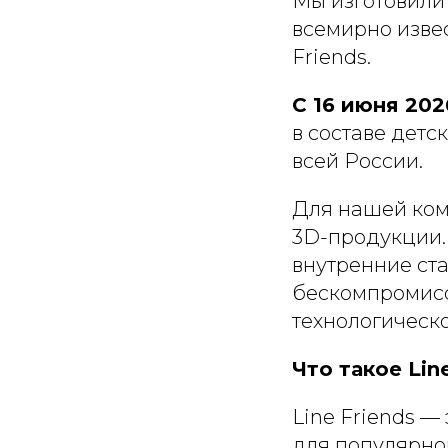
Мы изготовили
всемирно изве
Friends.
С 16 июня 20
в составе дет
всей России.
Для нашей ком
3D-продукции.
внутренние ста
бескомпромисс
технологическо
Что такое Lin
Line Friends —
для популярно