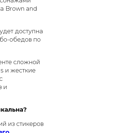
рсонажами
ла Brown and
будет доступна
мбо-обедов по
енте сложной
s и жесткие
с
в и
икальна?
ий из стикеров
его