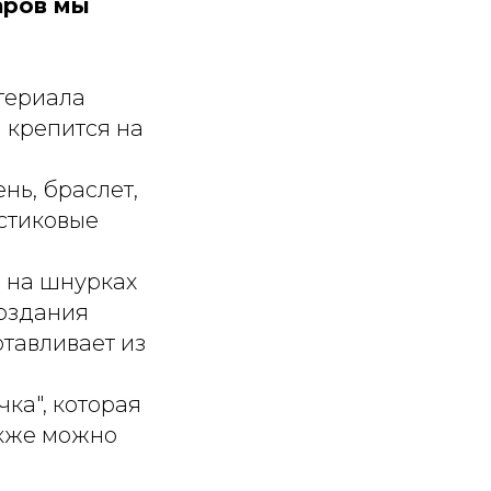
аров мы
териала
 крепится на
нь, браслет,
астиковые
и на шнурках
создания
отавливает из
ка", которая
акже можно