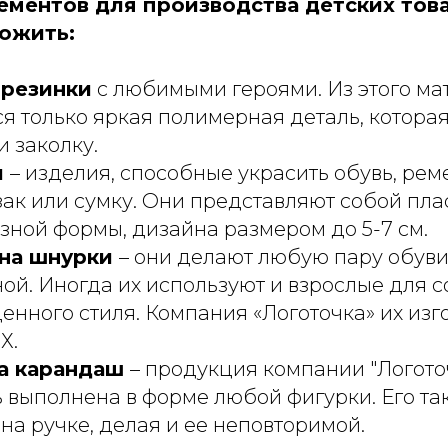
лементов для производства детских тов
ожить:
 резинки
с любимыми героями. Из этого ма
я только яркая полимерная деталь, которая
и заколку.
ы
– изделия, способные украсить обувь, реме
зак или сумку. Они представляют собой пл
зной формы, дизайна размером до 5-7 см.
 на шнурки
– они делают любую пару обув
ой. Иногда их используют и взрослые для 
нного стиля. Компания «Логоточка» их изг
Х.
на карандаш
– продукция компании "Логоточ
 выполнена в форме любой фигурки. Его т
на ручке, делая и ее неповторимой.