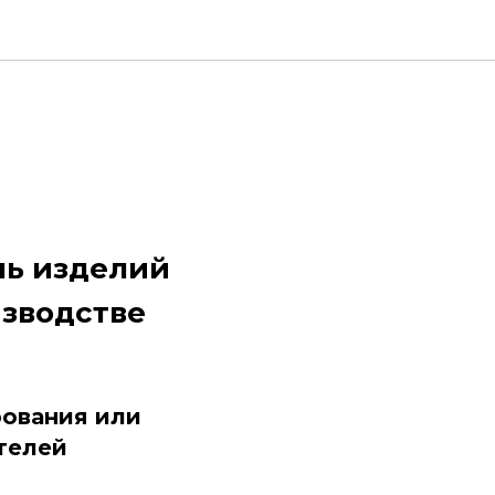
ль изделий
изводстве
рования или
телей