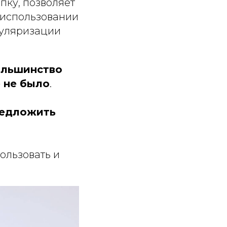
пку, позволяет
 использовании
пуляризации
ольшинство
е не было
.
редложить
льзовать и