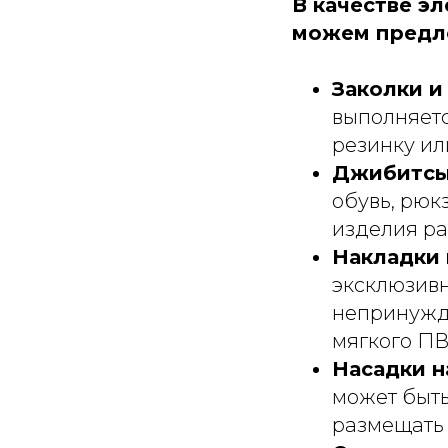
В качестве э
можем предл
Заколки и
выполняетс
резинку ил
Джибитс
обувь, рюк
изделия ра
Накладки
эксклюзивн
непринужде
мягкого ПВ
Насадки 
может быть
размещать 